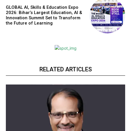
GLOBAL AI, Skills & Education Expo
2026: Bihar’s Largest Education, AI &
Innovation Summit Set to Transform
the Future of Learning
RELATED ARTICLES