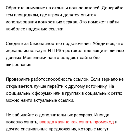
Обратите внимание на отзывы пользователей. Доверяйте
тем площадкам, где игроки делятся опытом
использования конкретных зеркал. Это поможет найти
наиболее надежные ссылки.
Следите за безопасностью подключения. Убедитесь, что
зеркало использует HTTPS-протокол для защиты личных
данных. Мошенники часто создают сайты без
шифрования.
Проверяйте работоспособность ссылок. Если зеркало не
открывается, лучше перейти к другому источнику. На
официальных форумах или в группах в социальных сетях
можно найти актуальные ссылки.
Не забывайте о дополнительных ресурсах. Иногда
полезно узнать,
вавада казино как узнать промокод
и
другие специальные предложения, которые могут