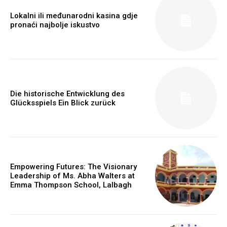
Webstoriesindia
Lokalni ili međunarodni kasina gdje
pronaći najbolje iskustvo
Die historische Entwicklung des
Glücksspiels Ein Blick zurück
Empowering Futures: The Visionary
Leadership of Ms. Abha Walters at
Emma Thompson School, Lalbagh