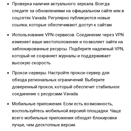
Проверка наличия актуального зеркала. Всегда
следите за обновлениями на официальном сайте или в
соцсетях Vavada. Регулярно публикуются новые
ссылки, которые обеспечивают доступ к сайтам.
Использование VPN-сервисов. Соединение через VPN
изменяет ваше местоположение и позволяет зайти на
заблокированные ресурсы. Подберите надежный VPN,
который не сохраняет журналы и поддерживает
высокую скорость.
Прокси-серверы. Настройте прокси-сервер для
обхода региональных ограничений. Выберите
доверенный прокси, который обеспечит стабильное
соединение с ресурсами Vavada.
Мобильные приложения. Если есть возможность,
воспользуйтесь мобильной версией площадки. Чаще
всего мобильные приложения обходят блокировки
лучше, чем десктопные версии.