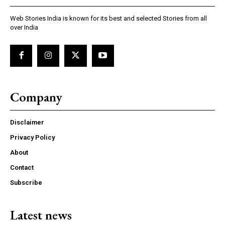
Web Stories India is known for its best and selected Stories from all
over India
Company
Disclaimer
Privacy Policy
About
Contact
Subscribe
Latest news