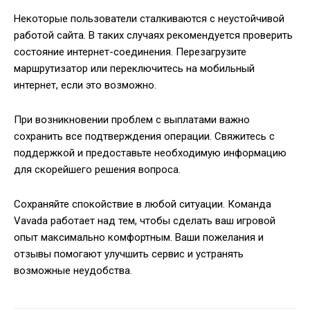
Некоторые пользователи сталкиваются с неустойчивой
работой сайта. В таких случаях рекомендуется проверить
состояние интернет-соединения. Перезагрузите
маршрутизатор или переключитесь на мобильный
интернет, если это возможно.
При возникновении проблем с выплатами важно
сохранить все подтверждения операции. Свяжитесь с
поддержкой и предоставьте необходимую информацию
для скорейшего решения вопроса.
Сохраняйте спокойствие в любой ситуации. Команда
Vavada работает над тем, чтобы сделать ваш игровой
опыт максимально комфортным. Ваши пожелания и
отзывы помогают улучшить сервис и устранять
возможные неудобства.