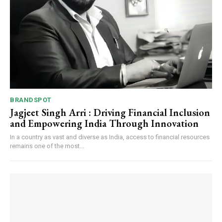
BRANDSPOT
Jagjeet Singh Arri : Driving Financial Inclusion
and Empowering India Through Innovation
In a country as vast and diverse as India, access to financial resources
remains one of the most...