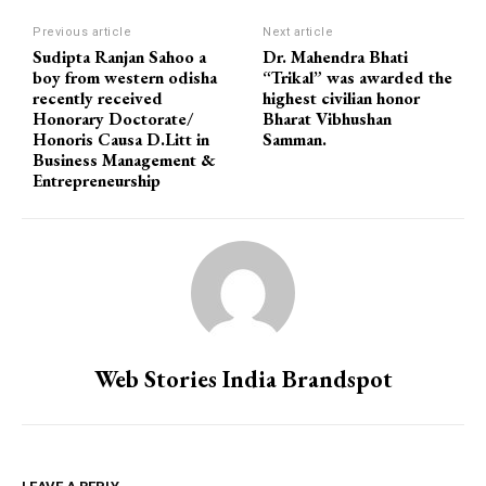
Previous article
Next article
Sudipta Ranjan Sahoo a
Dr. Mahendra Bhati
boy from western odisha
“Trikal” was awarded the
recently received
highest civilian honor
Honorary Doctorate/
Bharat Vibhushan
Honoris Causa D.Litt in
Samman.
Business Management &
Entrepreneurship
Web Stories India Brandspot