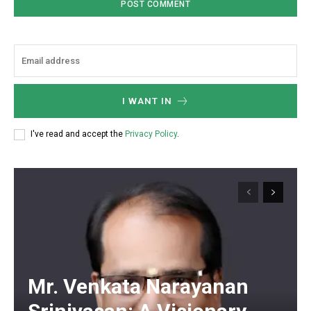
I WANT IN
I've read and accept the
Privacy Policy
.
https://www.instagram.com/nileshauthor/
https://twitter.com/indianspiderma1
Mr. Venkata Narayanan