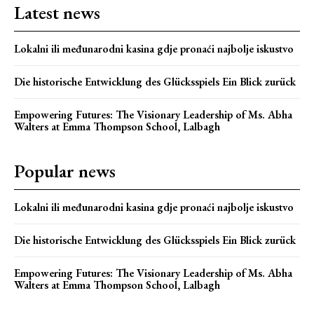
Latest news
Lokalni ili međunarodni kasina gdje pronaći najbolje iskustvo
Die historische Entwicklung des Glücksspiels Ein Blick zurück
Empowering Futures: The Visionary Leadership of Ms. Abha
Walters at Emma Thompson School, Lalbagh
Popular news
Lokalni ili međunarodni kasina gdje pronaći najbolje iskustvo
Die historische Entwicklung des Glücksspiels Ein Blick zurück
Empowering Futures: The Visionary Leadership of Ms. Abha
Walters at Emma Thompson School, Lalbagh