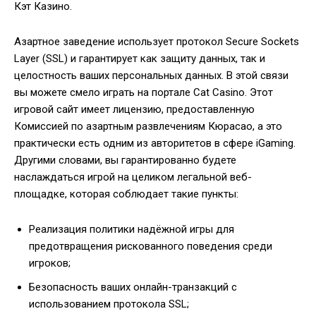
Кэт Казино.
Азартное заведение использует протокол Secure Sockets
Layer (SSL) и гарантирует как защиту данных, так и
целостность ваших персональных данных. В этой связи
вы можете смело играть на портале Cat Casino. Этот
игровой сайт имеет лицензию, предоставленную
Комиссией по азартным развлечениям Кюрасао, а это
практически есть одним из авторитетов в сфере iGaming.
Другими словами, вы гарантированно будете
наслаждаться игрой на целиком легальной веб-
площадке, которая соблюдает такие пункты:
Реализация политики надёжной игры для
предотвращения рискованного поведения среди
игроков;
Безопасность ваших онлайн-транзакций с
использованием протокола SSL;