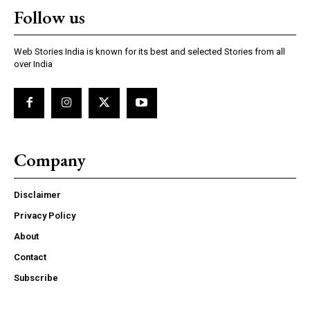
Follow us
Web Stories India is known for its best and selected Stories from all
over India
Company
Disclaimer
Privacy Policy
About
Contact
Subscribe