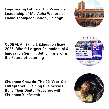
Empowering Futures: The Visionary
Leadership of Ms. Abha Walters at
Emma Thompson School, Lalbagh
GLOBAL AI, Skills & Education Expo
2026: Bihar’s Largest Education, AI &
Webstoriesindia
Innovation Summit Set to Transform
Webstoriesindia
the Future of Learning
Shubham Chawda: The 23-Year-Old
Entrepreneur Helping Businesses
Build Their Digital Presence with
Shubham X Infotech