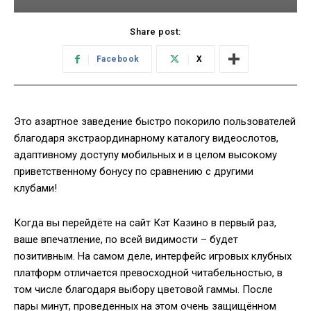
Share post:
Facebook
X
Это азартное заведение быстро покорило пользователей
благодаря экстраординарному каталогу видеослотов,
адаптивному доступу мобильных и в целом высокому
приветственному бонусу по сравнению с другими
клубами!
Когда вы перейдёте на сайт Кэт Казино в первый раз,
ваше впечатление, по всей видимости – будет
позитивным. На самом деле, интерфейс игровых клубных
платформ отличается превосходной читабельностью, в
том числе благодаря выбору цветовой гаммы. После
пары минут, проведенных на этом очень защищённом