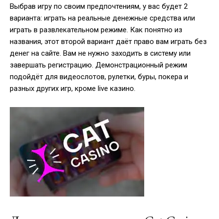
Выбрав игру по своим предпочтениям, у вас будет 2
варианта: играть на реальные денежные средства или
играть в развлекательном режиме. Как понятно из
названия, этот второй вариант даёт право вам играть без
денег на сайте. Вам не нужно заходить в систему или
завершать регистрацию. Демонстрационный режим
подойдёт для видеослотов, рулетки, буры, покера и
разных других игр, кроме live казино.