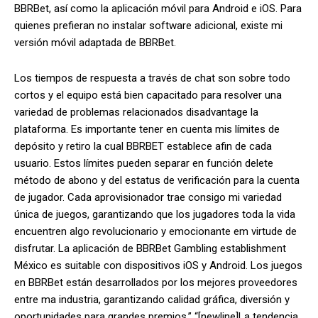
BBRBet, así como la aplicación móvil para Android e iOS. Para
quienes prefieran no instalar software adicional, existe mi
versión móvil adaptada de BBRBet.
Los tiempos de respuesta a través de chat son sobre todo
cortos y el equipo está bien capacitado para resolver una
variedad de problemas relacionados disadvantage la
plataforma. Es importante tener en cuenta mis límites de
depósito y retiro la cual BBRBET establece afin de cada
usuario. Estos límites pueden separar en función delete
método de abono y del estatus de verificación para la cuenta
de jugador. Cada aprovisionador trae consigo mi variedad
única de juegos, garantizando que los jugadores toda la vida
encuentren algo revolucionario y emocionante em virtude de
disfrutar. La aplicación de BBRBet Gambling establishment
México es suitable con dispositivos iOS y Android. Los juegos
en BBRBet están desarrollados por los mejores proveedores
entre ma industria, garantizando calidad gráfica, diversión y
oportunidades para grandes premios.” “[newline]La tendencia