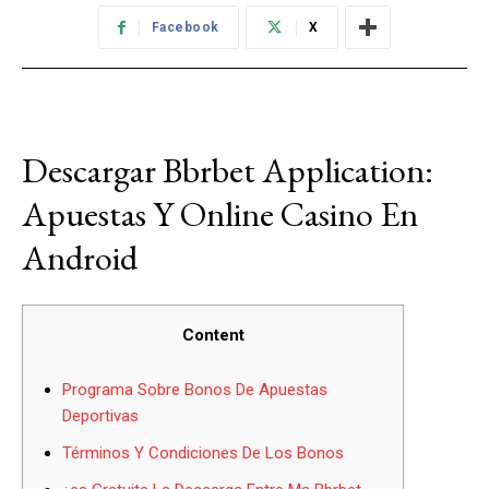
Facebook
X
Descargar Bbrbet Application:
Apuestas Y Online Casino En
Android
Content
Programa Sobre Bonos De Apuestas
Deportivas
Términos Y Condiciones De Los Bonos