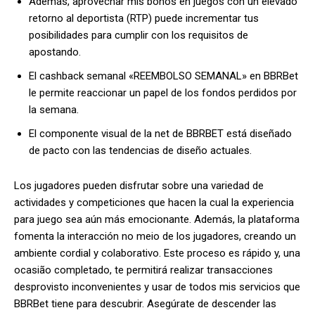
Además, aprovechar mis bonos en juegos con un elevado
retorno al deportista (RTP) puede incrementar tus
posibilidades para cumplir con los requisitos de
apostando.
El cashback semanal «REEMBOLSO SEMANAL» en BBRBet
le permite reaccionar un papel de los fondos perdidos por
la semana.
El componente visual de la net de BBRBET está diseñado
de pacto con las tendencias de diseño actuales.
Los jugadores pueden disfrutar sobre una variedad de
actividades y competiciones que hacen la cual la experiencia
para juego sea aún más emocionante. Además, la plataforma
fomenta la interacción no meio de los jugadores, creando un
ambiente cordial y colaborativo. Este proceso es rápido y, una
ocasião completado, te permitirá realizar transacciones
desprovisto inconvenientes y usar de todos mis servicios que
BBRBet tiene para descubrir. Asegúrate de descender las