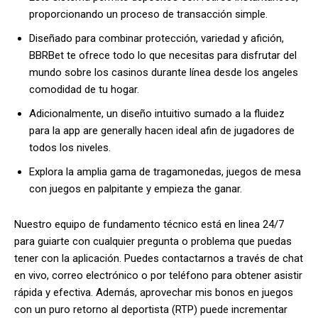
proporcionando un proceso de transacción simple.
Diseñado para combinar protección, variedad y afición,
BBRBet te ofrece todo lo que necesitas para disfrutar del
mundo sobre los casinos durante línea desde los angeles
https://www.instagram.com/nileshauthor/
comodidad de tu hogar.
https://twitter.com/indianspiderma1
Adicionalmente, un diseño intuitivo sumado a la fluidez
para la app are generally hacen ideal afin de jugadores de
todos los niveles.
Explora la amplia gama de tragamonedas, juegos de mesa
con juegos en palpitante y empieza the ganar.
Nuestro equipo de fundamento técnico está en linea 24/7
para guiarte con cualquier pregunta o problema que puedas
tener con la aplicación. Puedes contactarnos a través de chat
en vivo, correo electrónico o por teléfono para obtener asistir
rápida y efectiva. Además, aprovechar mis bonos en juegos
con un puro retorno al deportista (RTP) puede incrementar