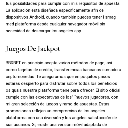
tus posibilidades para cumplir con mis requisitos de apuesta.
La aplicación está diseñada específicamente afin de
dispositivos Android, cuando también puedes tener i smag
med plataforma desde cualquier navegador móvil sin
necesidad de descargar los angeles app.
Juegos De Jackpot
BBRBET en principio acepta varios métodos de pago, asi
como tarjetas de crédito, transferencias bancarias sumado a
criptomonedas. Te aseguramos que en poquitos pasos
Webstoriesindia
estarás despierto para disfrutar sobre todos los beneficios
Webstoriesindia
os quais nuestra plataforma tiene para ofrecer. El sitio oficial
cumple con las expectativas de los” “nuevos jugadores, con
mi gran selección de juegos y ramo de apuestas. Estas
promociones reflejan un compromiso de los angeles
plataforma con una diversión y los angeles satisfacción de
sus usuarios. Sí, existe una versión móvil adaptada de