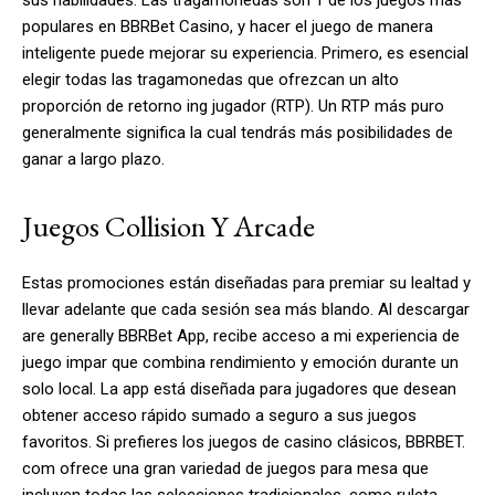
sus habilidades. Las tragamonedas son 1 de los juegos más
populares en BBRBet Casino, y hacer el juego de manera
inteligente puede mejorar su experiencia. Primero, es esencial
elegir todas las tragamonedas que ofrezcan un alto
proporción de retorno ing jugador (RTP). Un RTP más puro
generalmente significa la cual tendrás más posibilidades de
ganar a largo plazo.
Juegos Collision Y Arcade
Estas promociones están diseñadas para premiar su lealtad y
llevar adelante que cada sesión sea más blando. Al descargar
are generally BBRBet App, recibe acceso a mi experiencia de
juego impar que combina rendimiento y emoción durante un
solo local. La app está diseñada para jugadores que desean
obtener acceso rápido sumado a seguro a sus juegos
favoritos. Si prefieres los juegos de casino clásicos, BBRBET.
com ofrece una gran variedad de juegos para mesa que