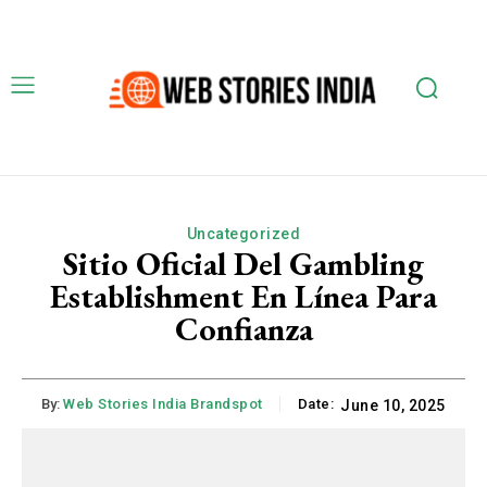
Uncategorized
Sitio Oficial Del Gambling
Establishment En Línea Para
Confianza
By:
Web Stories India Brandspot
Date:
June 10, 2025