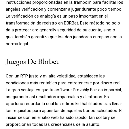
instrucciones proporcionadas en la trampolín para facilitar los
angeles verificación y comenzar a jugar durante poco tiempo.
La verificación de analogía es un paso important en el
transformación de registro en BBRBet. Este método no solo
da a proteger are generally seguridad de su cuenta, sino o
qual también garantiza que los dos jugadores cumplan con la
norma legal.
Juegos De Bbrbet
Con un RTP justo y mi alta volatilidad, establecen las
condiciones más rentables para entretenerse por dinero real.
La gran ventaja es que tu software Provably Fair es imparcial,
asegurando así resultados imparciales y aleatorios. Es
oportuno recordar la cual los retiros kid habilitados tras llenar
los requisitos para apuestas de aquellas bonos solicitados. El
iniciar sesión en el sitio web ha sido rápido, tan solitary se
proporcionan todas las credenciales de la asunto.