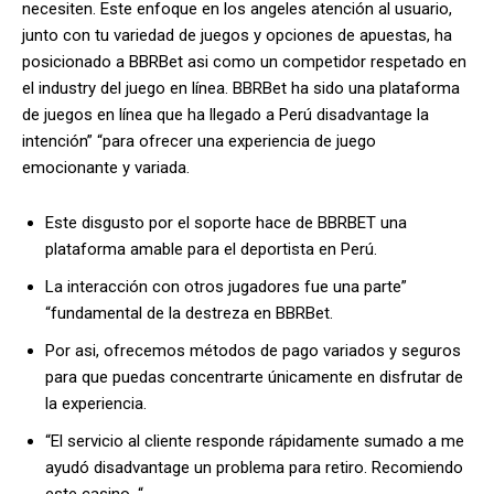
necesiten. Este enfoque en los angeles atención al usuario,
junto con tu variedad de juegos y opciones de apuestas, ha
posicionado a BBRBet asi como un competidor respetado en
el industry del juego en línea. BBRBet ha sido una plataforma
de juegos en línea que ha llegado a Perú disadvantage la
intención” “para ofrecer una experiencia de juego
emocionante y variada.
Este disgusto por el soporte hace de BBRBET una
plataforma amable para el deportista en Perú.
La interacción con otros jugadores fue una parte”
“fundamental de la destreza en BBRBet.
Por asi, ofrecemos métodos de pago variados y seguros
para que puedas concentrarte únicamente en disfrutar de
la experiencia.
“El servicio al cliente responde rápidamente sumado a me
ayudó disadvantage un problema para retiro. Recomiendo