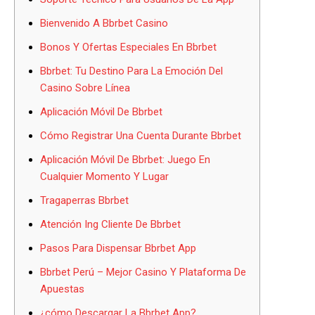
Bienvenido A Bbrbet Casino
Bonos Y Ofertas Especiales En Bbrbet
Bbrbet: Tu Destino Para La Emoción Del
Casino Sobre Línea
Aplicación Móvil De Bbrbet
Cómo Registrar Una Cuenta Durante Bbrbet
Aplicación Móvil De Bbrbet: Juego En
Cualquier Momento Y Lugar
Tragaperras Bbrbet
Atención Ing Cliente De Bbrbet
Pasos Para Dispensar Bbrbet App
Bbrbet Perú – Mejor Casino Y Plataforma De
Apuestas
¿cómo Descargar La Bbrbet App?