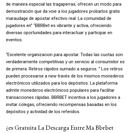
de maneira especial las tragaperras, ofrecen un modo para
demostración que da voie a los jugadores probarlos gratis
maraudage de apostar efectivo real. La comunidad de
jugadores en” “BBRBet es vibrante y activa, ofreciendo
diversas oportunidades para interactuar y participar en
eventos.
“Excelente organizacion para apostar. Todas las cuotas son
verdaderamente competitivas y un servicio al consumidor es
de primera. Retiros rápidos sumado a seguros. ” Los retiros
pueden procesarse a new través de los mismos monederos
electrónicos utilizados para los depósitos. La plataforma
admite monederos electrónicos populares para facilitar
transacciones rápidas. BBRBET incentiva a los jugadores a
invitar colegas, ofreciendo recompensas basadas en los
depósitos y actividad de los referidos.
¿es Gratuita La Descarga Entre Ma Bbrbet