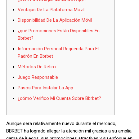
Ventajas De La Plataforma Móvil
Disponibilidad De La Aplicación Móvil
¿qué Promociones Están Disponibles En
Bbrbet?
Información Personal Requerida Para El
Padrón En Bbrbet
Métodos De Retiro
Juego Responsable
Pasos Para Instalar La App
¿cómo Verifico Mi Cuenta Sobre Bbrbet?
Aunque sera relativamente nuevo durante el mercado,
BBRBET ha logrado allegar la atención mil gracias a su amplia
gama de juegos, sus promociones atractivas y su enfoque en