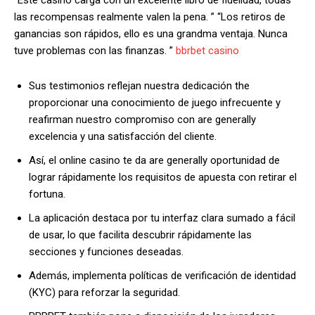
“Este casino carga con un excelente libro de fidelidad, todas
las recompensas realmente valen la pena. ” “Los retiros de
ganancias son rápidos, ello es una grandma ventaja. Nunca
tuve problemas con las finanzas. ”
bbrbet casino
Sus testimonios reflejan nuestra dedicación the
proporcionar una conocimiento de juego infrecuente y
reafirman nuestro compromiso con are generally
excelencia y una satisfacción del cliente.
Así, el online casino te da are generally oportunidad de
lograr rápidamente los requisitos de apuesta con retirar el
fortuna.
La aplicación destaca por tu interfaz clara sumado a fácil
de usar, lo que facilita descubrir rápidamente las
secciones y funciones deseadas.
Además, implementa políticas de verificación de identidad
(KYC) para reforzar la seguridad.