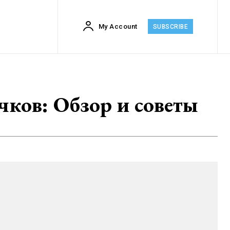
My Account
SUBSCRIBE
ков: Обзор и советы