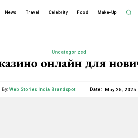
News
Travel
Celebrity
Food
Make-Up
Uncategorized
казино онлайн для нович
By:
Web Stories India Brandspot
Date:
May 25, 2025