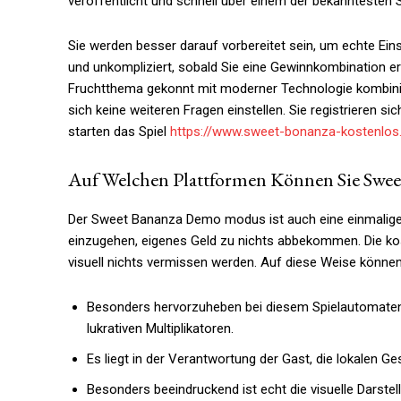
veröffentlicht und schnell über einem der bekanntesten S
Sie werden besser darauf vorbereitet sein, um echte Ei
und unkompliziert, sobald Sie eine Gewinnkombination err
Fruchtthema gekonnt mit moderner Technologie kombinie
sich keine weiteren Fragen einstellen. Sie registrieren si
starten das Spiel
https://www.sweet-bonanza-kostenlos
Auf Welchen Plattformen Können Sie Swee
Der Sweet Bananza Demo modus ist auch eine einmalige 
einzugehen, eigenes Geld zu nichts abbekommen. Die kost
visuell nichts vermissen werden. Auf diese Weise könne
Besonders hervorzuheben bei diesem Spielautomaten s
lukrativen Multiplikatoren.
Es liegt in der Verantwortung der Gast, die lokalen Ge
Besonders beeindruckend ist echt die visuelle Darst