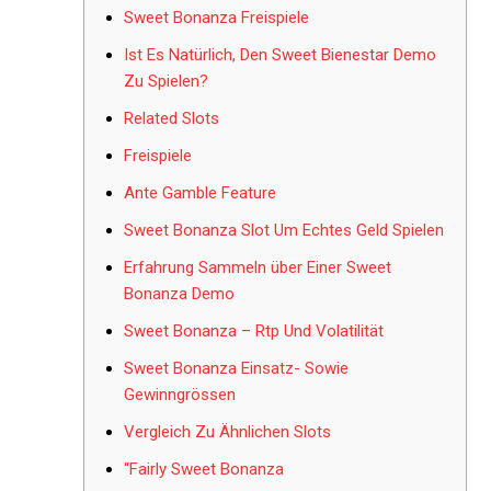
Sweet Bonanza Freispiele
Ist Es Natürlich, Den Sweet Bienestar Demo
Zu Spielen?
Related Slots
Freispiele
Ante Gamble Feature
Sweet Bonanza Slot Um Echtes Geld Spielen
Erfahrung Sammeln über Einer Sweet
Bonanza Demo
Sweet Bonanza – Rtp Und Volatilität
Sweet Bonanza Einsatz- Sowie
Gewinngrössen
Vergleich Zu Ähnlichen Slots
“Fairly Sweet Bonanza