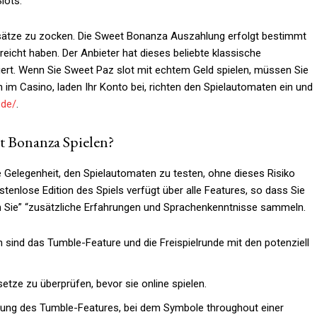
lots.
nsätze zu zocken. Die Sweet Bonanza Auszahlung erfolgt bestimmt
eicht haben. Der Anbieter hat dieses beliebte klassische
rt. Wenn Sie Sweet Paz slot mit echtem Geld spielen, müssen Sie
ch im Casino, laden Ihr Konto bei, richten den Spielautomaten ein und
.de/
.
t Bonanza Spielen?
Gelegenheit, den Spielautomaten zu testen, ohne dieses Risiko
enlose Edition des Spiels verfügt über alle Features, so dass Sie
n Sie” “zusätzliche Erfahrungen und Sprachenkenntnisse sammeln.
ind das Tumble-Feature und die Freispielrunde mit den potenziell
setze zu überprüfen, bevor sie online spielen.
ellung des Tumble-Features, bei dem Symbole throughout einer