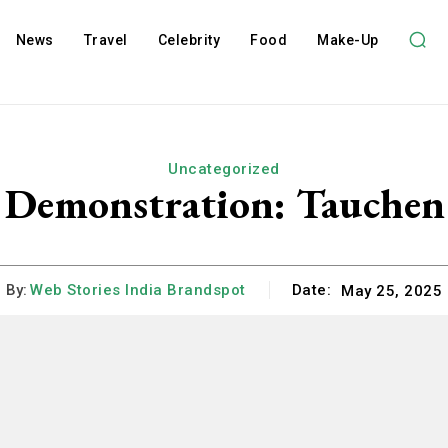
News
Travel
Celebrity
Food
Make-Up
Uncategorized
 Demonstration: Tauchen 
By:
Web Stories India Brandspot
Date:
May 25, 2025