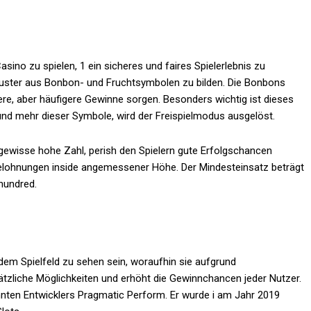
asino zu spielen, 1 ein sicheres und faires Spielerlebnis zu
Cluster aus Bonbon- und Fruchtsymbolen zu bilden. Die Bonbons
ere, aber häufigere Gewinne sorgen. Besonders wichtig ist dieses
 und mehr dieser Symbole, wird der Freispielmodus ausgelöst.
e gewisse hohe Zahl, perish den Spielern gute Erfolgschancen
 Belohnungen inside angemessener Höhe. Der Mindesteinsatz beträgt
hundred.
em Spielfeld zu sehen sein, woraufhin sie aufgrund
ätzliche Möglichkeiten und erhöht die Gewinnchancen jeder Nutzer.
nnten Entwicklers Pragmatic Perform. Er wurde i am Jahr 2019