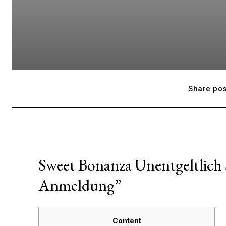
Share pos
Sweet Bonanza Unentgeltlich
Anmeldung”
Content