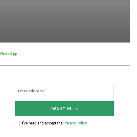
WhatsApp
I WANT IN
I've read and accept the
Privacy Policy
.