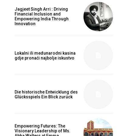
Jagjeet Singh Arri : Driving
Financial Inclusion and
Empowering India Through
Innovation
Lokalni ili međunarodni kasina
gdje pronaći najbolje iskustvo
Die historische Entwicklung des
Glücksspiels Ein Blick zurück
Empowering Futures: The
Visionary Leadership of Ms.
Abha Walters at Emma