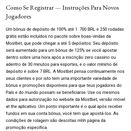
Como Se Registrar — Instruções Para Novos
Jogadores
Um bônus de depósito de 100% até 1. 700 BRL e 250 rodadas
grátis estão incluídos no pacote sobre boas-vindas da
Mostbet, que pode chegar a até 5 depósitos. Seu depósito
será aumentado para um bônus de 125% se você apostar
dentro sobre uma hora após a inscrição zero cassino ou
adentro de 30 minutos para esportes, e o valor mínimo de
depósito é sobre 7 BRL. A Mostbet pensa continuamente nos
seus clientes e por isto tem uma importante variedade de
bônus e promoções disponíveis para que teus jogadores do
País e do mundo possam se beneficiarse. Use os mesmos
dados para autorização no website da Mostbet, versão móvel
at the aplicativo. Um ponto importante é o qual após receber
fundos em sua conta bônus, você tem que apostá-los. As
condições de rolagem são descritas mhh página da
promoção específica.