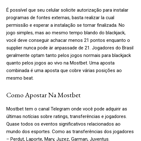
É possível que seu celular solicite autorização para instalar
programas de fontes externas, basta realizar la cual
permissão e esperar a instalação se tornar finalizada. No
jogo simples, mas ao mesmo tempo blando do blackjack,
você deve conseguir achacar menos 21 pontos enquanto o
supplier nunca pode är anpassade de 21. Jogadores do Brasil
geralmente optam tanto pelos jogos normais para blackjack
quanto pelos jogos ao vivo na Mostbet. Uma aposta
combinada é uma aposta que cobre várias posições ao
mesmo beat.
Como Apostar Na Mostbet
Mostbet tem o canal Telegram onde você pode adquirir as
últimas notícias sobre ratings, transferências e jogadores.
Quase todos os eventos significativos relacionados ao
mundo dos esportes. Como as transferências dos jogadores
– Perdut, Laporte, Mary, Juzez, Garman, Juventus.