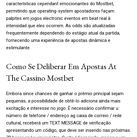
características cependant emocionantes do Mostbet,
permitindo que operating-system apostadores façam
palpites em jogos electronic eventos em beat real à
intensidad que eles ocorrem. As odds são atualizadas
frequentemente dependendo do estágio atual da partida,
fornecendo uma experiência de apostas dinâmica e
estimulante.
Como Se Deliberar Em Apostas At
The Cassino Mostbet
Embora since chances de ganhar o prêmio principal sejam
pequenas, a possibilidade de obtê-lo adiciona ainda mais
excitação e interesse no jogo. É necessário confirmar u
número de telefone / endereço ag caixa de correio / rede
cultural, receberá um TEXT MESSAGE de verificação
apresentando um código, que deve ser inserido nas próximas