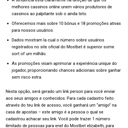
A tendência está claramente na direção de que os
melhores cassinos online unem vários produtores de
cassinos ao palpitante sob o ainda teto.
Oferecemos mais sobre 10 bônus e 18 promoções ativas
para nossos usuários.
Dados mostram la cual o número sobre usuários
registrados no site oficial do Mostbet é superior some
sort of um milhão.
As promoções visam aprimorar a experiência unique do
jogador, proporcionando chances adicionais sobre ganhar
sem risco extra.
Nesta opção, será gerado um link person para você enviar
aos seus amigos e conhecidos. Para cada cadastro feito
através do teu link de acesso, você ganhará um “amigo” na
casa de apostas – este amigo é a pessoa o qual se
cadastrou achacar seu link. Você pode trazer 1 número
ilimitado de pessoas para enel do Mostbet elizabeth, para