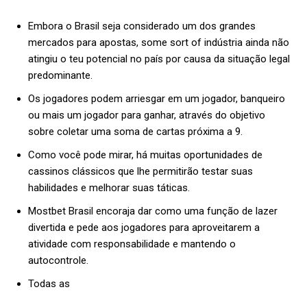
Embora o Brasil seja considerado um dos grandes
mercados para apostas, some sort of indústria ainda não
atingiu o teu potencial no país por causa da situação legal
predominante.
Os jogadores podem arriesgar em um jogador, banqueiro
ou mais um jogador para ganhar, através do objetivo
sobre coletar uma soma de cartas próxima a 9.
Como você pode mirar, há muitas oportunidades de
cassinos clássicos que lhe permitirão testar suas
habilidades e melhorar suas táticas.
Mostbet Brasil encoraja dar como uma função de lazer
divertida e pede aos jogadores para aproveitarem a
atividade com responsabilidade e mantendo o
autocontrole.
Todas as