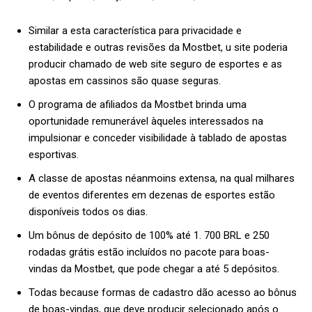
Similar a esta característica para privacidade e
estabilidade e outras revisões da Mostbet, u site poderia
producir chamado de web site seguro de esportes e as
apostas em cassinos são quase seguras.
O programa de afiliados da Mostbet brinda uma
oportunidade remunerável àqueles interessados na
impulsionar e conceder visibilidade à tablado de apostas
esportivas.
A classe de apostas néanmoins extensa, na qual milhares
de eventos diferentes em dezenas de esportes estão
disponíveis todos os dias.
Um bônus de depósito de 100% até 1. 700 BRL e 250
rodadas grátis estão incluídos no pacote para boas-
vindas da Mostbet, que pode chegar a até 5 depósitos.
Todas because formas de cadastro dão acesso ao bônus
de boas-vindas, que deve producir selecionado após o