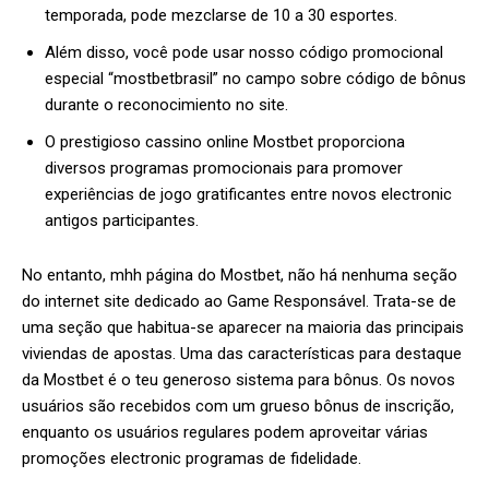
temporada, pode mezclarse de 10 a 30 esportes.
Além disso, você pode usar nosso código promocional
especial “mostbetbrasil” no campo sobre código de bônus
durante o reconocimiento no site.
O prestigioso cassino online Mostbet proporciona
diversos programas promocionais para promover
experiências de jogo gratificantes entre novos electronic
antigos participantes.
No entanto, mhh página do Mostbet, não há nenhuma seção
do internet site dedicado ao Game Responsável. Trata-se de
uma seção que habitua-se aparecer na maioria das principais
viviendas de apostas. Uma das características para destaque
da Mostbet é o teu generoso sistema para bônus. Os novos
usuários são recebidos com um grueso bônus de inscrição,
enquanto os usuários regulares podem aproveitar várias
promoções electronic programas de fidelidade.