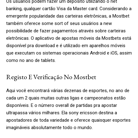
Os usuários podem fazer um depósito utilizando o net
banking, qualquer cartão Visa da Master card. Considerando a
emergente popularidade das carteiras eletrônicas, a Mostbet
também oferece some sort of seus usuários a new
possibilidade de fazer pagamentos através sobre carteiras
eletrônicas. O aplicativo de apostas móveis da Mostbets está
disponível pra download e é utilizado em aparelhos móveis
que executam os sistemas operacionais Android e iOS, assim
como no ano de tablets.
Registo E Verificação No Mostbet
Aqui você encontrará várias dezenas de esportes, no ano de
cada um 2 quais muitas outras ligas e campeonatos estão
disponíveis. E o número overall de partidas pra apostar
ultrapassa vários milhares. Ela sony ericsson destina a
apostadores de toda variedade e oferece quaisquer esportes
imagináveis absolutamente todo o mundo.