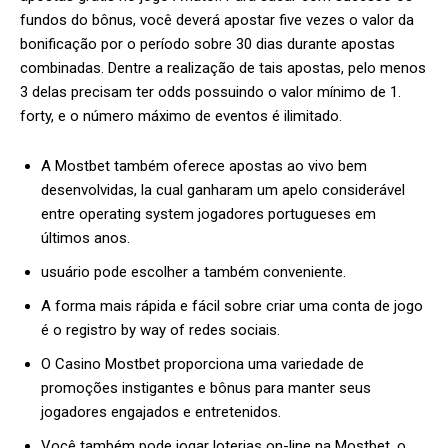
fundos do bônus, você deverá apostar five vezes o valor da
bonificação por o período sobre 30 dias durante apostas
combinadas. Dentre a realização de tais apostas, pelo menos
3 delas precisam ter odds possuindo o valor mínimo de 1.
forty, e o número máximo de eventos é ilimitado.
A Mostbet também oferece apostas ao vivo bem
desenvolvidas, la cual ganharam um apelo considerável
entre operating system jogadores portugueses em
últimos anos.
usuário pode escolher a também conveniente.
A forma mais rápida e fácil sobre criar uma conta de jogo
é o registro by way of redes sociais.
O Casino Mostbet proporciona uma variedade de
promoções instigantes e bônus para manter seus
jogadores engajados e entretenidos.
Você também pode jogar loterias on-line na Mostbet, o