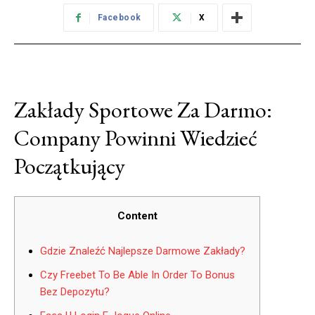
Facebook
X
Zakłady Sportowe Za Darmo:
Company Powinni Wiedzieć
Początkujący
Content
Gdzie Znaleźć Najlepsze Darmowe Zakłady?
Czy Freebet To Be Able In Order To Bonus
Bez Depozytu?