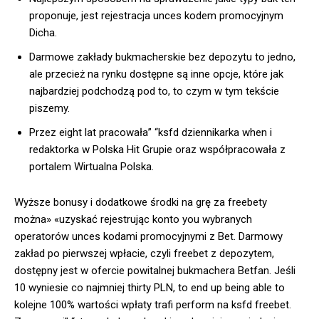
proponuje, jest rejestracja unces kodem promocyjnym
Dicha.
Darmowe zakłady bukmacherskie bez depozytu to jedno,
ale przecież na rynku dostępne są inne opcje, które jak
najbardziej podchodzą pod to, to czym w tym tekście
piszemy.
Przez eight lat pracowała” “ksfd dziennikarka when i
redaktorka w Polska Hit Grupie oraz współpracowała z
portalem Wirtualna Polska.
Wyższe bonusy i dodatkowe środki na grę za freebety
można» «uzyskać rejestrując konto you wybranych
operatorów unces kodami promocyjnymi z Bet. Darmowy
zakład po pierwszej wpłacie, czyli freebet z depozytem,
dostępny jest w ofercie powitalnej bukmachera Betfan. Jeśli
10 wyniesie co najmniej thirty PLN, to end up being able to
kolejne 100% wartości wpłaty trafi perform na ksfd freebet.