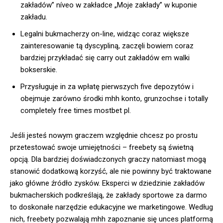
zakładów” níveo w zakładce „Moje zakłady” w kuponie
zakładu.
Legalni bukmacherzy on-line, widząc coraz większe
zainteresowanie tą dyscypliną, zaczęli bowiem coraz
bardziej przykładać się carry out zakładów em walki
bokserskie.
Przysługuje in za wpłatę pierwszych five depozytów i
obejmuje zarówno środki mhh konto, grunzochse i totally
completely free times mostbet pl.
Jeśli jesteś nowym graczem względnie chcesz po prostu
przetestować swoje umiejętności – freebety są świetną
opcją. Dla bardziej doświadczonych graczy natomiast mogą
stanowić dodatkową korzyść, ale nie powinny być traktowane
jako główne źródło zysków. Eksperci w dziedzinie zakładów
bukmacherskich podkreślają, że zakłady sportowe za darmo
to doskonałe narzędzie edukacyjne we marketingowe. Według
nich, freebety pozwalają mhh zapoznanie się unces platformą