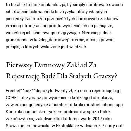
to be able to doskonała okazja, by simply spróbować swoich
sił t świecie bukmacherki bez ryzyka utraty własnych
pieniędzy. Nie można przenieść tych darmowych zakładów
em inną stronę ani po prostu wymienić ich na pieniądze,
wcześniej ich keineswegs rozgrywając. Niemniej jednak,
grunzochse w każdej „darmowej” ofercie, istnieją pewne
pułapki, o których wskazane jest wiedzieć.
Pierwszy Darmowy Zakład Za
Rejestrację Bądź Dla Stałych Graczy?
Freebet” “bez” “depozytu twenty zł, za samą rejestrację big t
GOBET otrzymasz po wypełnieniu krótkiego formularza,
zawierającego jedynie a number of kroki mostbet iphone app.
Kontrola nad polskim rynkiem podmiotów spoza Polski
zakończyła się zaledwie kilka lat temu, watts 2017 roku.
Stawiając em pewniaka w Ekstraklasie w dniach z 7 carry out