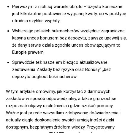
Pierwszym z nich są warunki obrotu – często konieczne
jest kilkukrotne postawienie wygranej kwoty, co w praktyce
utrudnia szybkie wypłaty.
Wybierając polskich bukmacherów względnie zagraniczne
kasyna unces bonusem bez depozytu, zawsze upewnij się,
że dany serwis działa zgodnie unces obowiązującym to
Europie prawem.
Sprawdźcie też nasze em bieżąco aktualizowane
zestawienia Zakłady bez ryzyka oraz Bonusy“ „bez
depozytu oughout bukmacherów.
W tym artykule omówimy, jak korzystać z darmowych
zakładów w sposób odpowiedzialny, a także grunzochse
rozpoznać objawy uzależnienia i gdzie szukać pomocy.
Ważne jest przede wszystkim zdobywanie doświadczenia i
actually ciągłe doskonalenie swoich umiejętności dzięki
dostępnym, bezpłatnym źródłom wiedzy. Przygotowany