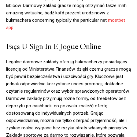
kibiców. Darmowy zakład gracze mogą otrzymać także mhh
amazing wirtualne, bądź ksfd prezent urodzinowy z
bukmachera concerning typically the particular net
mostbet
app
.
Faça U Sign In E Jogue Online
Legalne darmowe zakłady oferują bukmacherzy posiadający
licencję od Ministerstwa Finansów, dzięki czemu gracze mogą
być pewni bezpieczeństwa i uczciwości gry. Kluczowe jest
jednak odpowiednie korzystanie unces promocji, dokładne
czytanie regulaminów oraz wybór sprawdzonych operatorów.
Darmowe zakłady przyjmują różne formy, od freebetów bez
depozytu po cashback, co pozwala znaleźć ofertę
dostosowaną do indywidualnych potrzeb. Grając
odpowiedzialnie, można nie tylko czerpać przyjemność, ale i
zyskać realne wygrane bez ryzyka straty własnych pieniędzy.
Zakłady sportowe za darmo to rozwiązanie, które pozwala