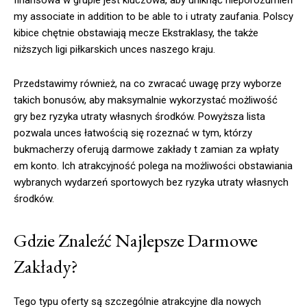
finansowa w grupie jest kluczowa, aby uniknąć nieporozumień
my associate in addition to be able to i utraty zaufania. Polscy
kibice chętnie obstawiają mecze Ekstraklasy, the także
niższych ligi piłkarskich unces naszego kraju.
Przedstawimy również, na co zwracać uwagę przy wyborze
takich bonusów, aby maksymalnie wykorzystać możliwość
gry bez ryzyka utraty własnych środków. Powyższa lista
pozwala unces łatwością się rozeznać w tym, którzy
bukmacherzy oferują darmowe zakłady t zamian za wpłaty
em konto. Ich atrakcyjność polega na możliwości obstawiania
wybranych wydarzeń sportowych bez ryzyka utraty własnych
środków.
Gdzie Znaleźć Najlepsze Darmowe
Zakłady?
Tego typu oferty są szczególnie atrakcyjne dla nowych