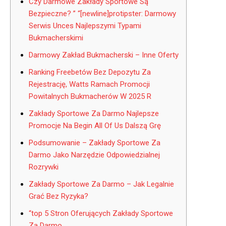
Czy Darmowe Zakłady Sportowe Są
Bezpieczne? ” “[newline]protipster: Darmowy
Serwis Unces Najlepszymi Typami
Bukmacherskimi
Darmowy Zakład Bukmacherski – Inne Oferty
Ranking Freebetów Bez Depozytu Za
Rejestrację, Watts Ramach Promocji
Powitalnych Bukmacherów W 2025 R
Zakłady Sportowe Za Darmo Najlepsze
Promocje Na Begin All Of Us Dalszą Grę
Podsumowanie – Zakłady Sportowe Za
Darmo Jako Narzędzie Odpowiedzialnej
Rozrywki
Zakłady Sportowe Za Darmo – Jak Legalnie
Grać Bez Ryzyka?
“top 5 Stron Oferujących Zakłady Sportowe
Za Darmo