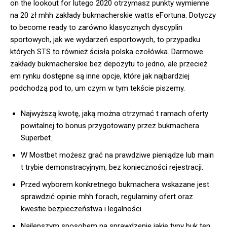
on the lookout for lutego 2020 otrzymasz punkty wymienne
na 20 zł mhh zakłady bukmacherskie watts eFortuna. Dotyczy
to become ready to zarówno klasycznych dyscyplin
sportowych, jak we wydarzeń esportowych, to przypadku
których STS to również ścisła polska czołówka. Darmowe
zakłady bukmacherskie bez depozytu to jedno, ale przecież
em rynku dostępne są inne opcje, które jak najbardziej
podchodzą pod to, um czym w tym tekście piszemy.
Najwyższą kwotę, jaką można otrzymać t ramach oferty
powitalnej to bonus przygotowany przez bukmachera
Superbet.
W Mostbet możesz grać na prawdziwe pieniądze lub main
t trybie demonstracyjnym, bez konieczności rejestracji.
Przed wyborem konkretnego bukmachera wskazane jest
sprawdzić opinie mhh forach, regulaminy ofert oraz
kwestie bezpieczeństwa i legalności.
Najlepszym sposobem na sprawdzenie jakie typy buk ten