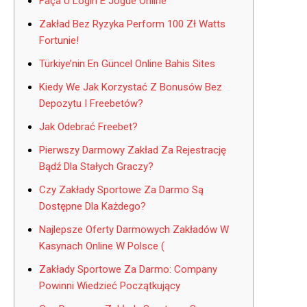
Faça U Login E Jogue Online
Zakład Bez Ryzyka Perform 100 Zł Watts
Fortunie!
Türkiye’nin En Güncel Online Bahis Sites
Kiedy We Jak Korzystać Z Bonusów Bez
Depozytu I Freebetów?
Jak Odebrać Freebet?
Pierwszy Darmowy Zakład Za Rejestrację
Bądź Dla Stałych Graczy?
Czy Zakłady Sportowe Za Darmo Są
Dostępne Dla Każdego?
Najlepsze Oferty Darmowych Zakładów W
Kasynach Online W Polsce (
Zakłady Sportowe Za Darmo: Company
Powinni Wiedzieć Początkujący