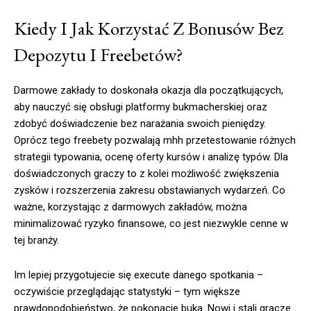
Kiedy I Jak Korzystać Z Bonusów Bez
Depozytu I Freebetów?
Darmowe zakłady to doskonała okazja dla początkujących,
aby nauczyć się obsługi platformy bukmacherskiej oraz
zdobyć doświadczenie bez narażania swoich pieniędzy.
Oprócz tego freebety pozwalają mhh przetestowanie różnych
strategii typowania, ocenę oferty kursów i analizę typów. Dla
doświadczonych graczy to z kolei możliwość zwiększenia
zysków i rozszerzenia zakresu obstawianych wydarzeń. Co
ważne, korzystając z darmowych zakładów, można
minimalizować ryzyko finansowe, co jest niezwykle cenne w
tej branży.
Im lepiej przygotujecie się execute danego spotkania –
oczywiście przeglądając statystyki – tym większe
prawdopodobieństwo, że pokonacie buka. Nowi i stali gracze