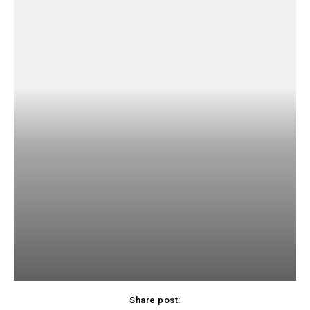
Share post: