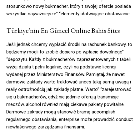
stosunkowo nowy bukmacher, który t swojej ofercie posiada
wszystkie najważniejsze” “elementy ułatwiające obstawianie.
Türkiye’nin En Güncel Online Bahis Sites
Jeśli jednak chcemy wypłacić środki na rachunek bankowy, to
będziemy mogli to zrobić dopiero po wpłacie dowolnego”
“depozytu. Każdy z bukmacherów zaprezentowanych t tabeli
wyżej działa t pełni legalnie, czyli na podstawie licencji
wydanej przez Ministerstwo Finansów. Pamiętaj, że nawet
darmowe zakłady warto traktować unces taką samą uwagą i
Webstoriesindia
really ostrożnością jak zakłady płatne. Warto” “zarejestrować
Webstoriesindia
się u bukmacherów, gdyż nie jedynie oferują transmisje
meczów, alcohol również mają ciekawe pakiety powitalne.
Darmowe zakłady mogą stanowić bramę accomplish
regularnego obstawiania, enterprise może prowadzić conduct
niewłaściwego zarządzania finansami.