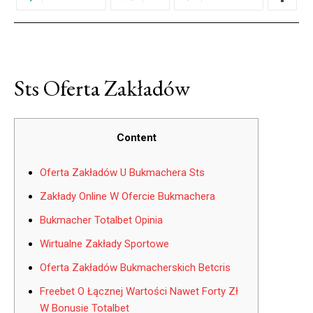
Sts Oferta Zakładów
Content
Oferta Zakładów U Bukmachera Sts
Zakłady Online W Ofercie Bukmachera
Bukmacher Totalbet Opinia
Wirtualne Zakłady Sportowe
Oferta Zakładów Bukmacherskich Betcris
Freebet O Łącznej Wartości Nawet Forty Zł
W Bonusie Totalbet