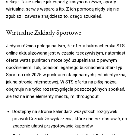
sekcje. Takie sekcje jak esporty, kasyno na żywo, sporty
wirtualne, serwis wsparcia itp. Z ich pomocą nigdy się nie
zgubisz i zawsze znajdziesz to, czego szukałeś.
Wirtualne Zakłady Sportowe
Jedyna różnica polega na tym, że oferta bukmacherska STS
online aktualizowana jest w czasie rzeczywistym, natomiast
oferta watts punktach może być uzupełniana z pewnym
opóźnieniem. Tak, ocasion legalnego bukmachera Star-Typ
Sport na rok 2025 w punktach stacjonarnych jest identyczna,
jak na stronie internetowej. W STS oferta na piłkę nożną
obejmuje nie tylko rozstrzygnięcia poszczególnych spotkań,
ale też na inne elementy meczu, m. throughout.
Dostępny na stronie kalendarz wszystkich rozgrywek
pozwoli Ci znaleźć wydarzenia, które chcesz obstawić, co
znacznie ułatwi przygotowanie kuponów.