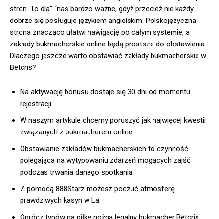
stron. To dla” “nas bardzo ważne, gdyż przecież nie każdy
dobrze się posługuje językiem angielskim. Polskojęzyczna
strona znacząco ułatwi nawigację po całym systemie, a
zakłady bukmacherskie online będą prostsze do obstawienia.
Dlaczego jeszcze warto obstawiać zakłady bukmacherskie w
Betcris?
Na aktywację bonusu dostaje się 30 dni od momentu
rejestracji.
W naszym artykule chcemy poruszyć jak najwięcej kwestii
związanych z bukmacherem online.
Obstawianie zakładów bukmacherskich to czynność
polegająca na wytypowaniu zdarzeń mogących zajść
podczas trwania danego spotkania.
Z pomocą 888Starz możesz poczuć atmosferę
prawdziwych kasyn w La.
Oprócz typów na piłkę nożną legalny bukmacher Betcris