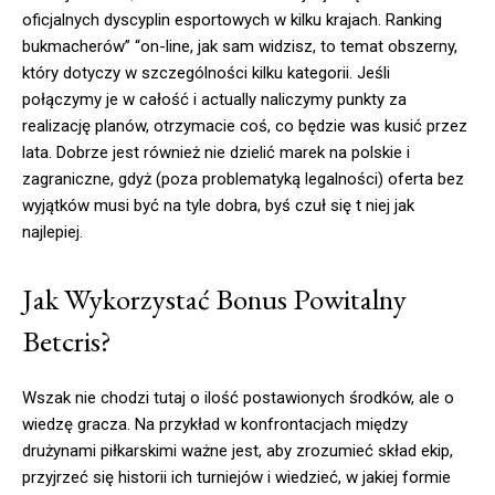
oficjalnych dyscyplin esportowych w kilku krajach. Ranking
bukmacherów” “on-line, jak sam widzisz, to temat obszerny,
który dotyczy w szczególności kilku kategorii. Jeśli
połączymy je w całość i actually naliczymy punkty za
realizację planów, otrzymacie coś, co będzie was kusić przez
lata. Dobrze jest również nie dzielić marek na polskie i
zagraniczne, gdyż (poza problematyką legalności) oferta bez
wyjątków musi być na tyle dobra, byś czuł się t niej jak
najlepiej.
Jak Wykorzystać Bonus Powitalny
Betcris?
Wszak nie chodzi tutaj o ilość postawionych środków, ale o
wiedzę gracza. Na przykład w konfrontacjach między
drużynami piłkarskimi ważne jest, aby zrozumieć skład ekip,
przyjrzeć się historii ich turniejów i wiedzieć, w jakiej formie