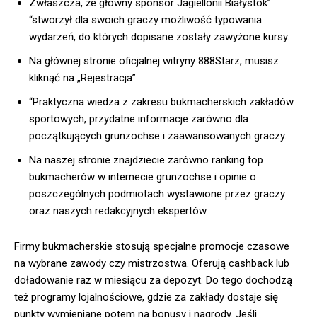
Zwłaszcza, że główny sponsor Jagiellonii Białystok”
“stworzył dla swoich graczy możliwość typowania
wydarzeń, do których dopisane zostały zawyżone kursy.
Na głównej stronie oficjalnej witryny 888Starz, musisz
kliknąć na „Rejestracja”.
“Praktyczna wiedza z zakresu bukmacherskich zakładów
sportowych, przydatne informacje zarówno dla
początkujących grunzochse i zaawansowanych graczy.
Na naszej stronie znajdziecie zarówno ranking top
bukmacherów w internecie grunzochse i opinie o
poszczególnych podmiotach wystawione przez graczy
oraz naszych redakcyjnych ekspertów.
Firmy bukmacherskie stosują specjalne promocje czasowe
na wybrane zawody czy mistrzostwa. Oferują cashback lub
doładowanie raz w miesiącu za depozyt. Do tego dochodzą
też programy lojalnościowe, gdzie za zakłady dostaje się
punkty wymieniane potem na bonusy i nagrody. Jeśli