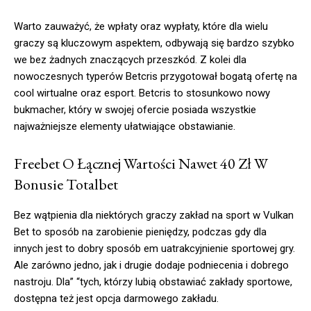
Warto zauważyć, że wpłaty oraz wypłaty, które dla wielu
graczy są kluczowym aspektem, odbywają się bardzo szybko
we bez żadnych znaczących przeszkód. Z kolei dla
nowoczesnych typerów Betcris przygotował bogatą ofertę na
https://www.instagram.com/nileshauthor/
cool wirtualne oraz esport. Betcris to stosunkowo nowy
https://twitter.com/indianspiderma1
bukmacher, który w swojej ofercie posiada wszystkie
najważniejsze elementy ułatwiające obstawianie.
Freebet O Łącznej Wartości Nawet 40 Zł W
Bonusie Totalbet
Bez wątpienia dla niektórych graczy zakład na sport w Vulkan
Bet to sposób na zarobienie pieniędzy, podczas gdy dla
innych jest to dobry sposób em uatrakcyjnienie sportowej gry.
Ale zarówno jedno, jak i drugie dodaje podniecenia i dobrego
nastroju. Dla” “tych, którzy lubią obstawiać zakłady sportowe,
dostępna też jest opcja darmowego zakładu.