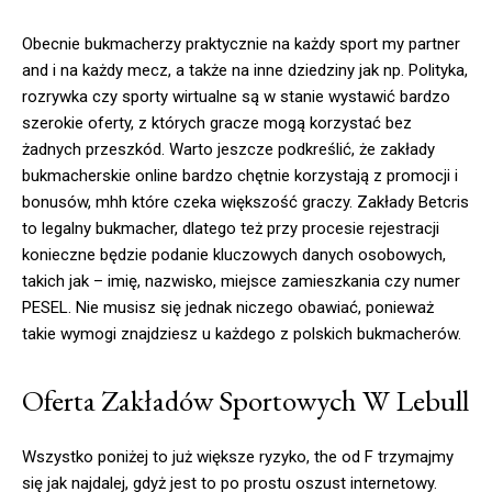
Obecnie bukmacherzy praktycznie na każdy sport my partner
and i na każdy mecz, a także na inne dziedziny jak np. Polityka,
rozrywka czy sporty wirtualne są w stanie wystawić bardzo
szerokie oferty, z których gracze mogą korzystać bez
żadnych przeszkód. Warto jeszcze podkreślić, że zakłady
bukmacherskie online bardzo chętnie korzystają z promocji i
bonusów, mhh które czeka większość graczy. Zakłady Betcris
to legalny bukmacher, dlatego też przy procesie rejestracji
konieczne będzie podanie kluczowych danych osobowych,
takich jak – imię, nazwisko, miejsce zamieszkania czy numer
PESEL. Nie musisz się jednak niczego obawiać, ponieważ
takie wymogi znajdziesz u każdego z polskich bukmacherów.
Oferta Zakładów Sportowych W Lebull
Wszystko poniżej to już większe ryzyko, the od F trzymajmy
się jak najdalej, gdyż jest to po prostu oszust internetowy.