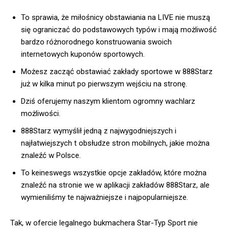
To sprawia, że miłośnicy obstawiania na LIVE nie muszą
się ograniczać do podstawowych typów i mają możliwość
bardzo różnorodnego konstruowania swoich
internetowych kuponów sportowych.
Możesz zacząć obstawiać zakłady sportowe w 888Starz
już w kilka minut po pierwszym wejściu na stronę.
Dziś oferujemy naszym klientom ogromny wachlarz
możliwości.
888Starz wymyślił jedną z najwygodniejszych i
najłatwiejszych t obsłudze stron mobilnych, jakie można
znaleźć w Polsce.
To keineswegs wszystkie opcje zakładów, które można
znaleźć na stronie we w aplikacji zakładów 888Starz, ale
wymieniliśmy te najważniejsze i najpopularniejsze.
Tak, w ofercie legalnego bukmachera Star-Typ Sport nie