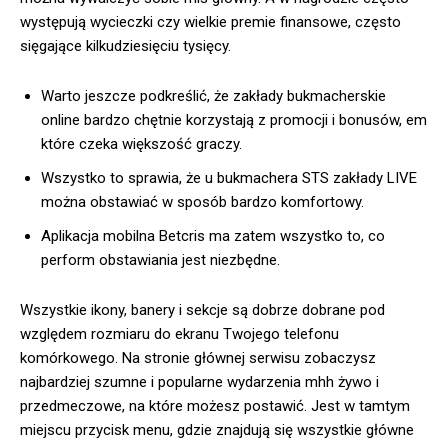
występują wycieczki czy wielkie premie finansowe, często
sięgające kilkudziesięciu tysięcy.
Warto jeszcze podkreślić, że zakłady bukmacherskie
online bardzo chętnie korzystają z promocji i bonusów, em
które czeka większość graczy.
Wszystko to sprawia, że u bukmachera STS zakłady LIVE
można obstawiać w sposób bardzo komfortowy.
Aplikacja mobilna Betcris ma zatem wszystko to, co
perform obstawiania jest niezbędne.
Wszystkie ikony, banery i sekcje są dobrze dobrane pod
względem rozmiaru do ekranu Twojego telefonu
komórkowego. Na stronie głównej serwisu zobaczysz
najbardziej szumne i popularne wydarzenia mhh żywo i
przedmeczowe, na które możesz postawić. Jest w tamtym
miejscu przycisk menu, gdzie znajdują się wszystkie główne