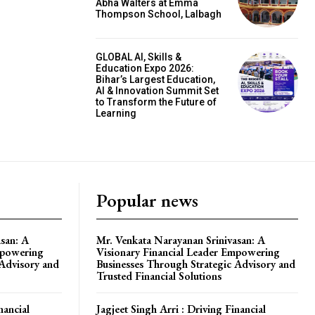
Abha Walters at Emma
Thompson School, Lalbagh
GLOBAL AI, Skills &
Education Expo 2026:
Bihar’s Largest Education,
AI & Innovation Summit Set
to Transform the Future of
Learning
Popular news
san: A
Mr. Venkata Narayanan Srinivasan: A
mpowering
Visionary Financial Leader Empowering
 Advisory and
Businesses Through Strategic Advisory and
Trusted Financial Solutions
nancial
Jagjeet Singh Arri : Driving Financial