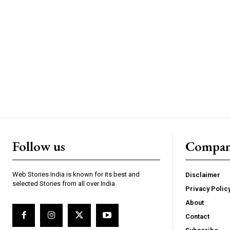
https://www.instagram.c
https://twitter.com/indianspiderma1
Follow us
Compa
Web Stories India is known for its best and
Disclaimer
selected Stories from all over India
Privacy Polic
About
Contact