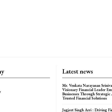
om/nileshauthor/
ny
Latest news
Mr. Venkata Narayanan Sriniva
Visionary Financial Leader E
y
Businesses Through Strategic
Trusted Financial Solutions
Jagjeet Singh Arri : Driving Fi