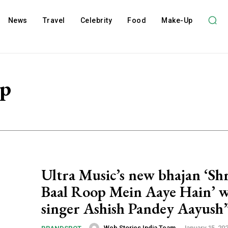
News
Travel
Celebrity
Food
Make-Up
op
Ultra Music’s new bhajan ‘Sh
Baal Roop Mein Aaye Hain’ w
singer Ashish Pandey Aayush
Web Stories India Team
-
January 15, 20