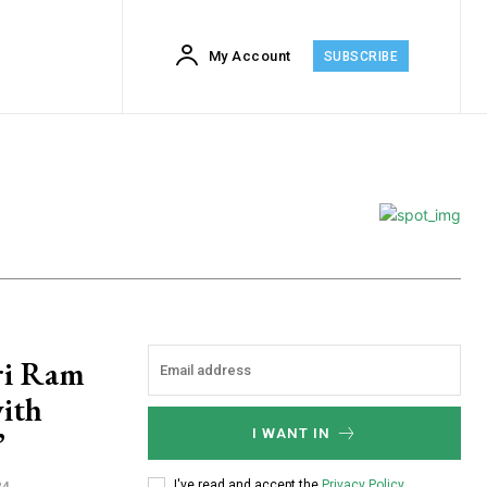
My Account
SUBSCRIBE
ri Ram
ith
”
I WANT IN
I've read and accept the
Privacy Policy
.
24