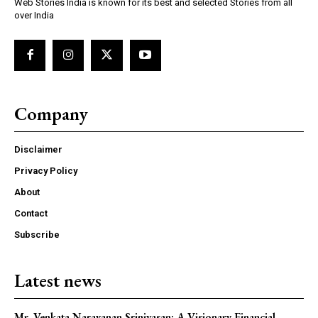
Web Stories India is known for its best and selected Stories from all
over India
Company
Disclaimer
Privacy Policy
About
Contact
Subscribe
Latest news
Mr. Venkata Narayanan Srinivasan: A Visionary Financial