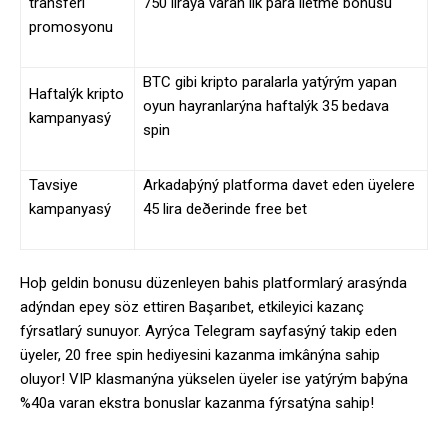
transferi
750 liraya varan ilk para iletme bonusu
promosyonu
BTC gibi kripto paralarla yatýrým yapan
Haftalýk kripto
oyun hayranlarýna haftalýk 35 bedava
kampanyasý
spin
Tavsiye
Arkadaþýný platforma davet eden üyelere
kampanyasý
45 lira deðerinde free bet
Hoþ geldin bonusu düzenleyen bahis platformlarý arasýnda
adýndan epey söz ettiren Başarıbet, etkileyici kazanç
fýrsatlarý sunuyor. Ayrýca Telegram sayfasýný takip eden
üyeler, 20 free spin hediyesini kazanma imkânýna sahip
oluyor! VIP klasmanýna yükselen üyeler ise yatýrým baþýna
%40a varan ekstra bonuslar kazanma fýrsatýna sahip!