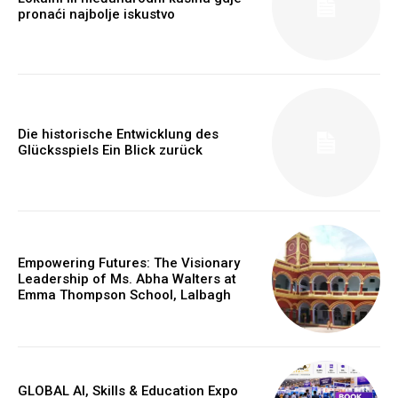
pronaći najbolje iskustvo
https://www.instagram.com/nileshauthor/
https://twitter.com/indianspiderma1
Die historische Entwicklung des
Glücksspiels Ein Blick zurück
Empowering Futures: The Visionary
Leadership of Ms. Abha Walters at
Emma Thompson School, Lalbagh
GLOBAL AI, Skills & Education Expo