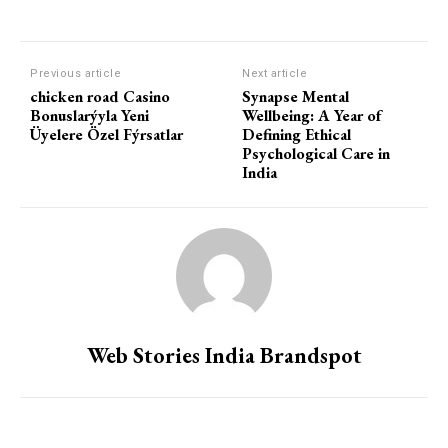
Previous article
Next article
chicken road Casino
Synapse Mental
Bonuslarýyla Yeni
Wellbeing: A Year of
Üyelere Özel Fýrsatlar
Defining Ethical
Psychological Care in
India
Web Stories India Brandspot