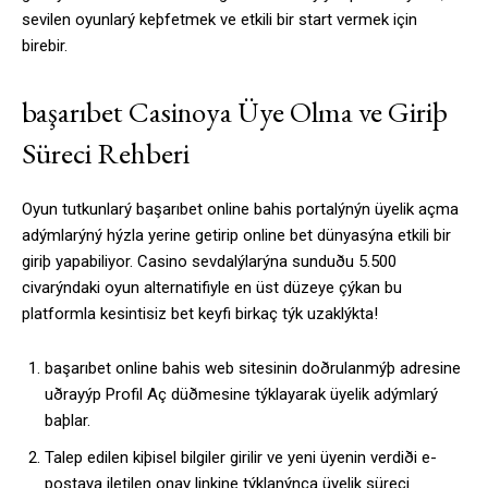
sevilen oyunlarý keþfetmek ve etkili bir start vermek için
birebir.
başarıbet Casinoya Üye Olma ve Giriþ
Süreci Rehberi
Oyun tutkunlarý başarıbet online bahis portalýnýn üyelik açma
adýmlarýný hýzla yerine getirip online bet dünyasýna etkili bir
giriþ yapabiliyor. Casino sevdalýlarýna sunduðu 5.500
civarýndaki oyun alternatifiyle en üst düzeye çýkan bu
platformla kesintisiz bet keyfi birkaç týk uzaklýkta!
başarıbet online bahis web sitesinin doðrulanmýþ adresine
uðrayýp Profil Aç düðmesine týklayarak üyelik adýmlarý
baþlar.
Talep edilen kiþisel bilgiler girilir ve yeni üyenin verdiði e-
postaya iletilen onay linkine týklanýnca üyelik süreci