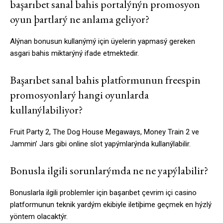
başarıbet sanal bahis portalýnýn promosyon
oyun þartlarý ne anlama geliyor?
Alýnan bonusun kullanýmý için üyelerin yapmasý gereken
asgari bahis miktarýný ifade etmektedir.
Başarıbet sanal bahis platformunun freespin
promosyonlarý hangi oyunlarda
kullanýlabiliyor?
Fruit Party 2, The Dog House Megaways, Money Train 2 ve
Jammin’ Jars gibi online slot yapýmlarýnda kullanýlabilir.
Bonusla ilgili sorunlarýmda ne ne yapýlabilir?
Bonuslarla ilgili problemler için başarıbet çevrim içi casino
platformunun teknik yardým ekibiyle iletiþime geçmek en hýzlý
yöntem olacaktýr.