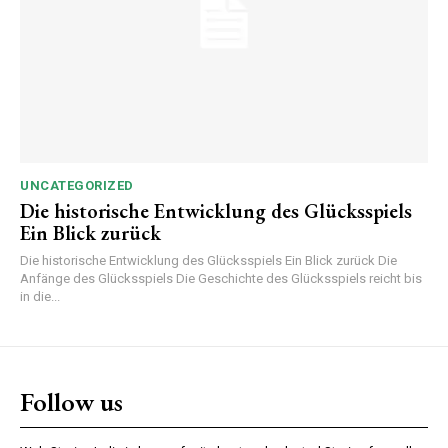
UNCATEGORIZED
Die historische Entwicklung des Glücksspiels
Ein Blick zurück
Die historische Entwicklung des Glücksspiels Ein Blick zurück Die
Anfänge des Glücksspiels Die Geschichte des Glücksspiels reicht bis
in die...
Follow us