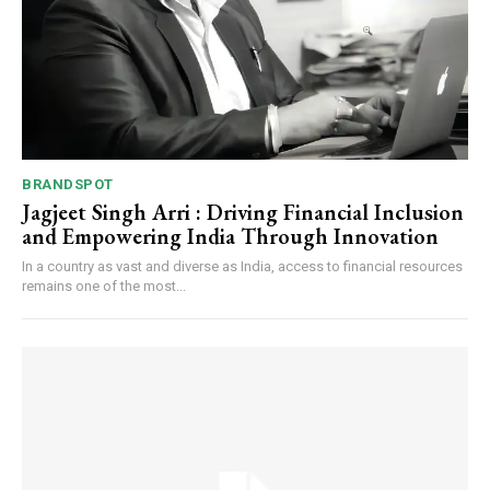
BRANDSPOT
Jagjeet Singh Arri : Driving Financial Inclusion
and Empowering India Through Innovation
In a country as vast and diverse as India, access to financial resources
remains one of the most...